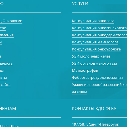
НЮ
УСЛУГИ
 Онкологии
Консультация онколога
тре
Консультация онкогинеколога
авления
Консультация онкодерматоло
и
Консультация маммолога
Консультация онкоуролога
и
УЗИ молочных желез
иалисты
УЗИ органов малого таза
вы
Маммография
акты
Фиброгастродуоденоскопия
 сайта
Удаление новообразований к
лазером
ИЕНТАМ
КОНТАКТЫ КДО ФГБУ
197758, г. Санкт-Петербург,
пная среда