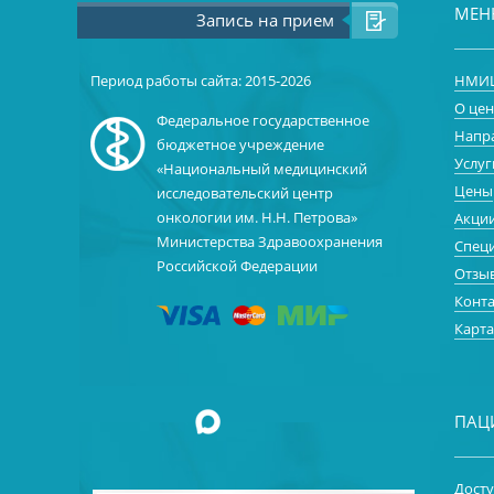
МЕ
Запись на прием
Период работы сайта: 2015-2026
НМИЦ
О цен
Федеральное государственное
Напр
бюджетное учреждение
Услуг
«Национальный медицинский
Цены
исследовательский центр
онкологии им. Н.Н. Петрова»
Акци
Министерства Здравоохранения
Спец
Российской Федерации
Отзы
Конт
Карта
ПАЦ
Досту