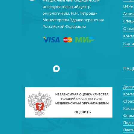
«Национальный медицинский
Цены
исследовательский центр
онкологии им. Н.Н. Петрова»
Акци
Министерства Здравоохранения
Спец
Российской Федерации
Отзы
Конт
Карта
ПАЦ
Досту
Конта
Стра
Как з
Форм
Подго
Платн