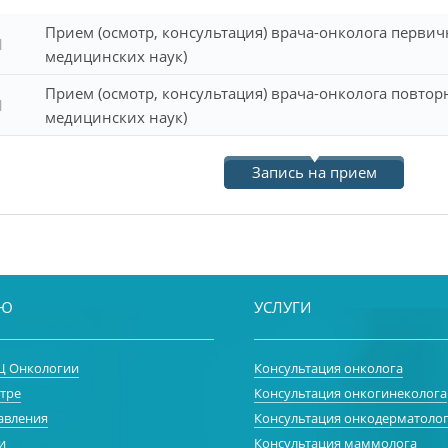
Прием (осмотр, консультация) врача-онколога перви
1
медицинских наук)
Прием (осмотр, консультация) врача-онколога повтор
1
медицинских наук)
Запись на прием
НЮ
УСЛУГИ
 Онкологии
Консультация онколога
тре
Консультация онкогинеколога
авления
Консультация онкодерматоло
и
Консультация маммолога