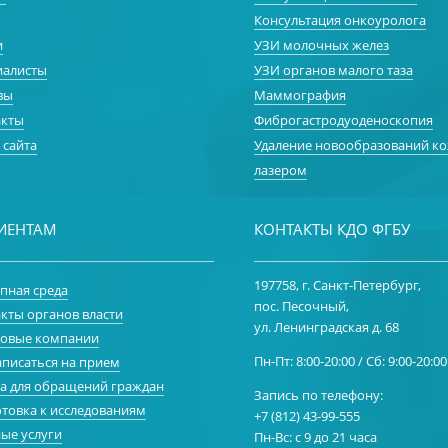
Консультация онкоуролога
и
УЗИ молочных желез
иалисты
УЗИ органов малого таза
вы
Маммография
акты
Фиброгастродуоденоскопия
 сайта
Удаление новообразований к
лазером
ИЕНТАМ
КОНТАКТЫ КДО ФГБУ
197758, г. Санкт-Петербург,
пная среда
пос. Песочный,
кты органов власти
ул. Ленинградская д. 68
ховые компании
Пн-Пт: 8:00-20:00 / Сб: 9:00-20:00
аписаться на прием
а для обращений граждан
Запись по телефону:
товка к исследованиям
+7 (812) 43-99-555
ые услуги
Пн-Вс: с 9 до 21 часа