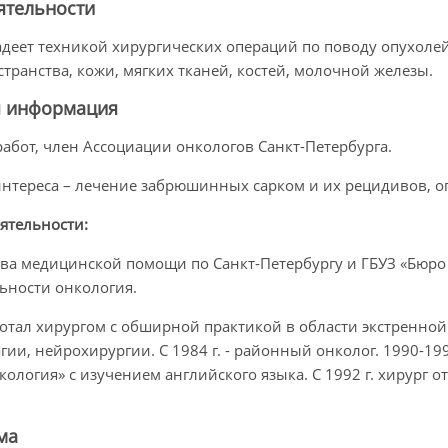
ятельности
адеет техникой хирургических операций по поводу опухолей
ранства, кожи, мягких тканей, костей, молочной железы.
я информация
абот, член Ассоциации онкологов Санкт-Петербурга.
нтереса – лечение забрюшинных сарком и их рецидивов, оп
ятельности:
ства медицинской помощи по Санкт-Петербургу и ГБУЗ «Бюр
ьности онкология.
аботал хирургом c обширной практикой в области экстренно
гии, нейрохирургии. С 1984 г. - районный онколог. 1990-199
ология» с изучением английского языка. С 1992 г. хирург
ма