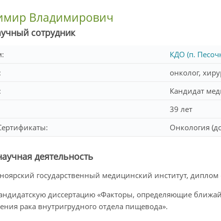
имир Владимирович
аучный сотрудник
м:
КДО (п. Песоч
:
онколог, хиру
:
Кандидат мед
39 лет
Сертификаты:
Онкология (до
научная деятельность
асноярский государственный медицинский институт, диплом
 кандидатскую диссертацию «Факторы, определяющие ближа
ения рака внутригрудного отдела пищевода».