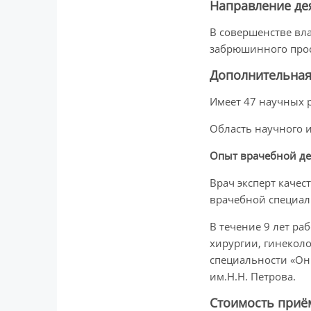
Направление де
В совершенстве вл
забрюшинного прост
Дополнительна
Имеет 47 научных р
Область научного и
Опыт врачебной де
Врач эксперт каче
врачебной специал
В течение 9 лет р
хирургии, гинеколо
специальности «Онк
им.Н.Н. Петрова.
Стоимость приё