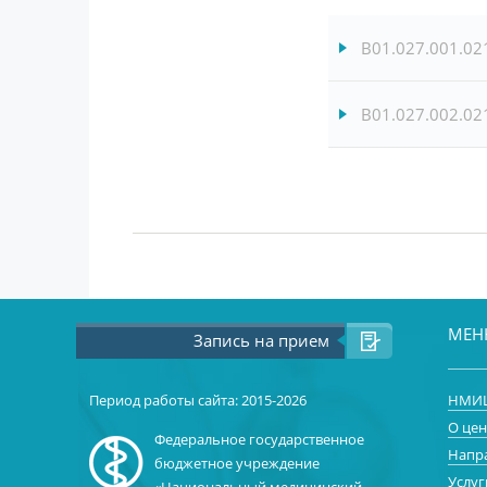
B01.027.001.02
B01.027.002.02
МЕ
Запись на прием
Период работы сайта: 2015-2026
НМИЦ
О цен
Федеральное государственное
Напр
бюджетное учреждение
Услуг