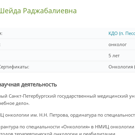
 Шейда Раджабалиевна
м:
КДО (п. Пес
:
онколог
5 лет
Сертификаты:
Онкология (
научная деятельность
рвый Санкт-Петербургский государственный медицинский ун
чебное дело».
ИЦ онкологии им. Н.Н. Петрова, ординатура по специальнос
спирантура по специальности «Онкология» в НМИЦ онкологии
одов терапевтической онкологии и реабилитации.