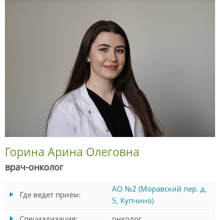
Горина Арина Олеговна
врач-онколог
АО №2 (Моравский пер. д.
Где ведет приём:
5, Купчино)
Специализация:
онколог